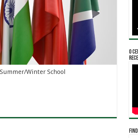
O Ce
rece
y Summer/Winter School
Find