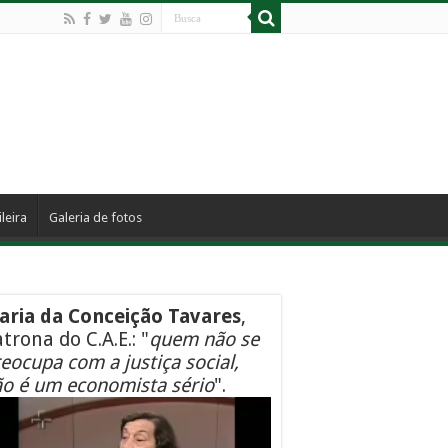
leira
Galeria de fotos
aria da Conceição Tavares
,
trona do C.A.E.: "
quem não se
eocupa com a justiça social,
o é um economista sério
".