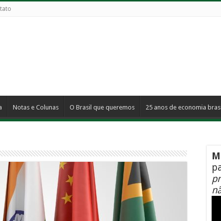
tato
a
Notas e Colunas
O Brasil que queremos
25 anos de economia brasi
M
pa
pr
nã