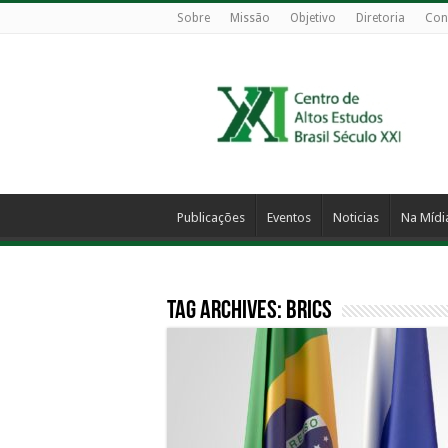
Sobre
Missão
Objetivo
Diretoria
Con
Publicações
Eventos
Noticias
Na Mídi
Tag Archives:
brics