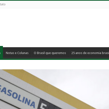
tato
a
Notas e Colunas
O Brasil que queremos
25 anos de economia brasi