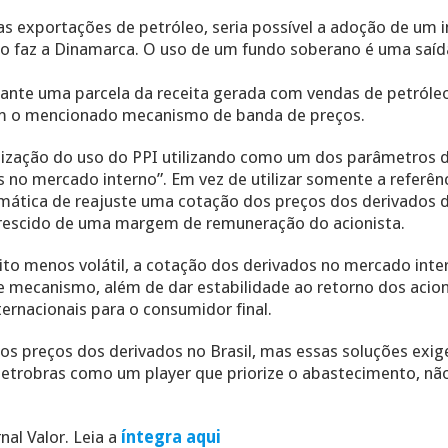
as exportações de petróleo, seria possível a adoção de um
mo faz a Dinamarca. O uso de um fundo soberano é uma saíd
diante uma parcela da receita gerada com vendas de petról
iam o mencionado mecanismo de banda de preços.
bilização do uso do PPI utilizando como um dos parâmetros 
 no mercado interno”. Em vez de utilizar somente a referên
temática de reajuste uma cotação dos preços dos derivados d
acrescido de uma margem de remuneração do acionista.
ito menos volátil, a cotação dos derivados no mercado inte
mecanismo, além de dar estabilidade ao retorno dos acioni
ernacionais para o consumidor final.
 dos preços dos derivados no Brasil, mas essas soluções ex
Petrobras como um player que priorize o abastecimento, nã
nal Valor. Leia a
íntegra aqui