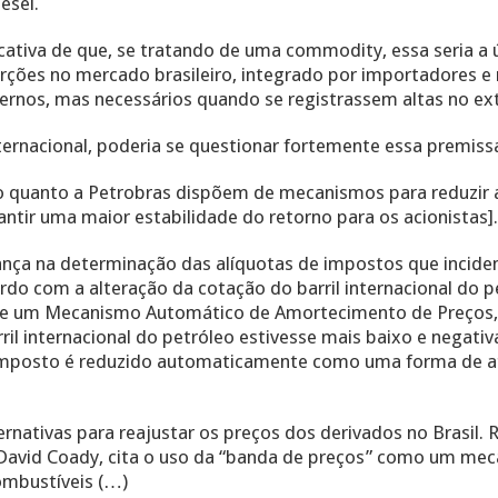
esel.
icativa de que, se tratando de uma commodity, essa seria a 
orções no mercado brasileiro, integrado por importadores e 
rnos, mas necessários quando se registrassem altas no ext
ternacional, poderia se questionar fortemente essa premiss
o quanto a Petrobras dispõem de mecanismos para reduzir a
ntir uma maior estabilidade do retorno para os acionistas].
ça na determinação das alíquotas de impostos que incide
rdo com a alteração da cotação do barril internacional do 
de um Mecanismo Automático de Amortecimento de Preços, n
il internacional do petróleo estivesse mais baixo e negati
 o imposto é reduzido automaticamente como uma forma de 
ernativas para reajustar os preços dos derivados no Brasil
 David Coady, cita o uso da “banda de preços” como um mec
ombustíveis (…)