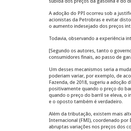
subida dos preços da gasolina e do di
A adoção do PPI ocorreu sob a justif
acionistas da Petrobras e evitar dist
o aumento indesejado dos preços inte
Todavia, observando a experiência in
[Segundo os autores, tanto o govern
consumidores finais, ao passo de gara
Um desses mecanismos seria a mudan
poderiam variar, por exemplo, de aco
Fazenda, de 2018, sugeriu a adoção 
positivamente quando o preço do barr
quando o preço do barril se eleva,
e o oposto também é verdadeiro.
Além da tributação, existem mais alt
Internacional (FMI), coordenado por
abruptas variações nos preços dos c