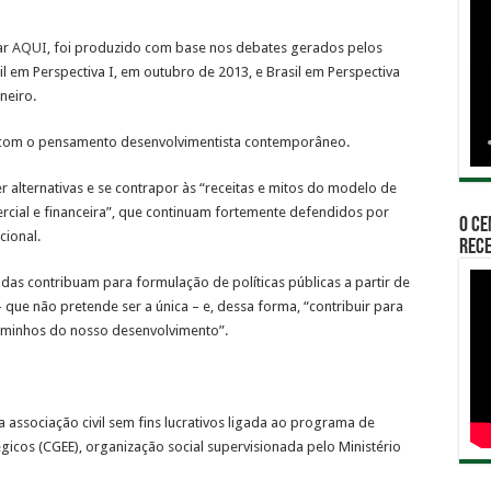
ar
AQUI
, foi produzido com base nos debates gerados pelos
il em Perspectiva I, em outubro de 2013, e Brasil em Perspectiva
neiro.
os com o pensamento desenvolvimentista contemporâneo.
lternativas e se contrapor às “receitas e mitos do modelo de
rcial e financeira”, que continuam fortemente defendidos por
O Ce
cional.
rece
das contribuam para formulação de políticas públicas a partir de
que não pretende ser a única – e, dessa forma, “contribuir para
caminhos do nosso desenvolvimento”.
a associação civil sem fins lucrativos ligada ao programa de
gicos (CGEE), organização social supervisionada pelo Ministério