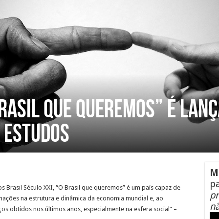
rasil que queremos” é lan
s Estudos
M
pa
s Brasil Século XXI, “O Brasil que queremos” é um país capaz de
pr
rmações na estrutura e dinâmica da economia mundial e, ao
nã
s obtidos nos últimos anos, especialmente na esfera social” –