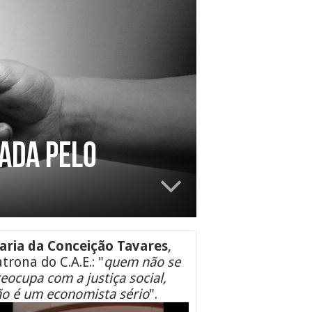
çada pelo
aria da Conceição Tavares
,
trona do C.A.E.: "
quem não se
eocupa com a justiça social,
o é um economista sério
".