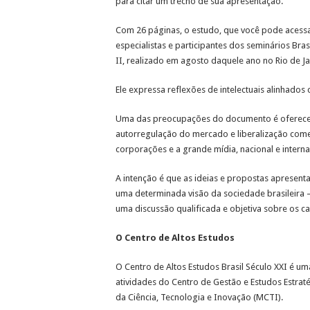
para citar um trecho de sua apresentação.
Com 26 páginas, o estudo, que você pode acess
especialistas e participantes dos seminários Bras
II, realizado em agosto daquele ano no Rio de Ja
Ele expressa reflexões de intelectuais alinhad
Uma das preocupações do documento é oferecer a
autorregulação do mercado e liberalização come
corporações e a grande mídia, nacional e interna
A intenção é que as ideias e propostas apresenta
uma determinada visão da sociedade brasileira – 
uma discussão qualificada e objetiva sobre os 
O Centro de Altos Estudos
O Centro de Altos Estudos Brasil Século XXI é um
atividades do Centro de Gestão e Estudos Estraté
da Ciência, Tecnologia e Inovação (MCTI).